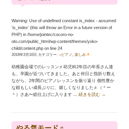
Warning
: Use of undefined constant is_index - assumed
'is_index' (this will throw an Error in a future version of
PHP) in
/home/jointec/cocoro-no-
oto.com/public_html/wp-content/themes/yoko-
child/content.php
on line
24
2018年3月10日 カテゴリー:
♪ピアノ
,
楽しみ
幼稚園会場でのレッスン♬幼児科2年目の年長さん達
も、卒園が近づいてきました。あと何日と指折り数え
ながら、2年間のピアノレッスンを振り返り 個性豊か
な頼もしい成長ぶりに、嬉しくなりました♬（＾ー
＾）さあ〜総仕上げに入ります …
続きを読む
→
やる気モード♬