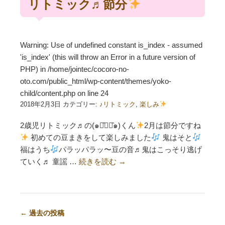
リトミック♬節分
Warning
: Use of undefined constant is_index - assumed
'is_index' (this will throw an Error in a future version of
PHP) in
/home/jointec/cocoro-no-
oto.com/public_html/wp-content/themes/yoko-
child/content.php
on line
24
2018年2月3日 カテゴリー:
♪リトミック
,
楽しみ
2歳児リトミック♬の(๑･̑◡･̑๑)くん
2月は節分ですね
初めての豆まきをして楽しみました
鬼はそと
福はうち
パラッパラッ〜豆の音♬鬼はこっそり逃げ
ていく♬ 童謡 …
続きを読む
→
←
過去の投稿