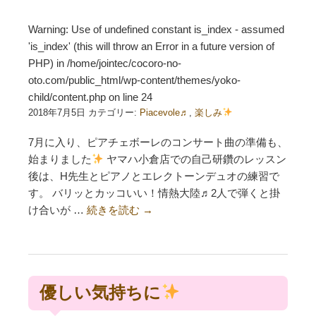
Warning
: Use of undefined constant is_index - assumed
'is_index' (this will throw an Error in a future version of
PHP) in
/home/jointec/cocoro-no-
oto.com/public_html/wp-content/themes/yoko-
child/content.php
on line
24
2018年7月5日 カテゴリー:
Piacevole♬
,
楽しみ
7月に入り、ピアチェボーレのコンサート曲の準備も、
始まりました
ヤマハ小倉店での自己研鑽のレッスン
後は、H先生とピアノとエレクトーンデュオの練習で
す。 バリッとカッコいい！情熱大陸♬2人で弾くと掛
け合いが …
続きを読む
→
優しい気持ちに