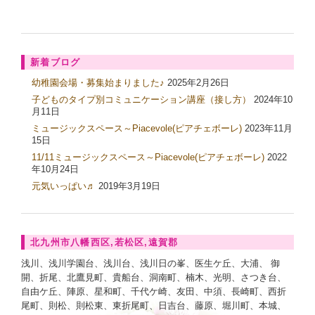
新着ブログ
幼稚園会場・募集始まりました♪
2025年2月26日
子どものタイプ別コミュニケーション講座（接し方）
2024年10
月11日
ミュージックスペース～Piacevole(ピアチェボーレ)
2023年11月
15日
11/11ミュージックスペース～Piacevole(ピアチェボーレ)
2022
年10月24日
元気いっぱい♬
2019年3月19日
北九州市八幡西区,若松区,遠賀郡
浅川、浅川学園台、浅川台、浅川日の峯、医生ケ丘、大浦、 御
開、折尾、北鷹見町、貴船台、洞南町、楠木、光明、さつき台、
自由ケ丘、陣原、星和町、千代ケ崎、友田、中須、長崎町、西折
尾町、則松、則松東、東折尾町、日吉台、藤原、堀川町、本城、