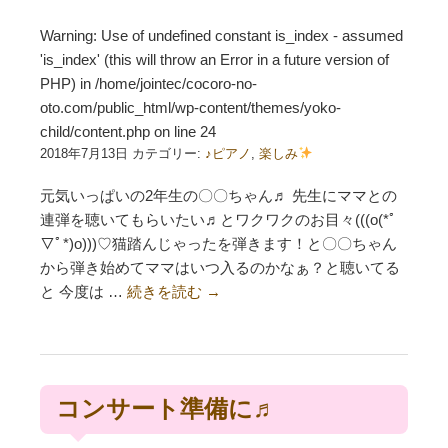
Warning
: Use of undefined constant is_index - assumed
'is_index' (this will throw an Error in a future version of
PHP) in
/home/jointec/cocoro-no-
oto.com/public_html/wp-content/themes/yoko-
child/content.php
on line
24
2018年7月13日 カテゴリー:
♪ピアノ
,
楽しみ
元気いっぱいの2年生の〇〇ちゃん♬ 先生にママとの
連弾を聴いてもらいたい♬とワクワクのお目々(((o(*ﾟ
▽ﾟ*)o)))♡猫踏んじゃったを弾きます！と〇〇ちゃん
から弾き始めてママはいつ入るのかなぁ？と聴いてる
と 今度は …
続きを読む
→
コンサート準備に♬