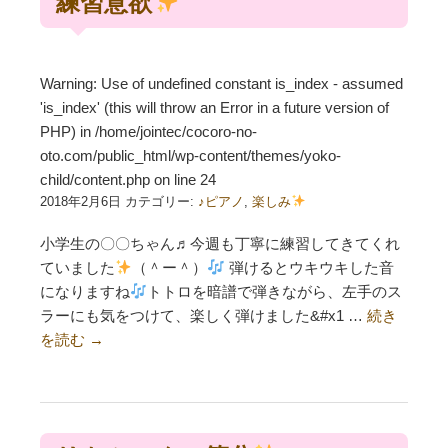
練習意欲
Warning
: Use of undefined constant is_index - assumed
'is_index' (this will throw an Error in a future version of
PHP) in
/home/jointec/cocoro-no-
oto.com/public_html/wp-content/themes/yoko-
child/content.php
on line
24
2018年2月6日 カテゴリー:
♪ピアノ
,
楽しみ
小学生の〇〇ちゃん♬今週も丁寧に練習してきてくれ
ていました
（＾ー＾）
弾けるとウキウキした音
になりますね
トトロを暗譜で弾きながら、左手のス
ラーにも気をつけて、楽しく弾けました&#x1 …
続き
を読む
→