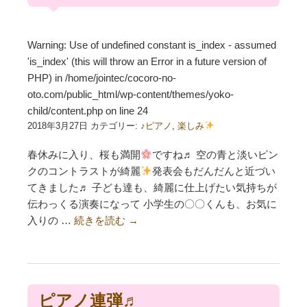
Warning
: Use of undefined constant is_index - assumed
'is_index' (this will throw an Error in a future version of
PHP) in
/home/jointec/cocoro-no-
oto.com/public_html/wp-content/themes/yoko-
child/content.php
on line
24
2018年3月27日 カテゴリー:
♪ピアノ
,
楽しみ
春休みに入り、桜も満開
ですね♬ 空の青と淡いピン
クのコントラストが綺麗
発表会もだんだんと近づい
てきました♬ 子ども達も、綺麗に仕上げたい気持ちが
伝わっくる演奏になって 小学生の〇〇くんも、お気に
入りの …
続きを読む
→
ピアノ連弾♬