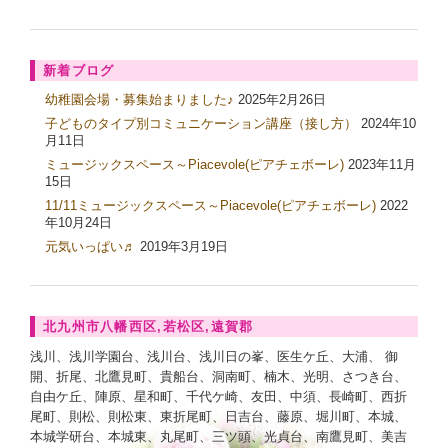
新着ブログ
幼稚園会場・募集始まりました♪
2025年2月26日
子どものタイプ別コミュニケーション講座（接し方）
2024年10
月11日
ミュージックスペース～Piacevole(ピアチェボーレ)
2023年11月
15日
11/11ミュージックスペース～Piacevole(ピアチェボーレ)
2022
年10月24日
元気いっぱい♬
2019年3月19日
北九州市八幡西区,若松区,遠賀郡
浅川、浅川学園台、浅川台、浅川日の峯、医生ケ丘、大浦、 御
開、折尾、北鷹見町、貴船台、洞南町、楠木、光明、さつき台、
自由ケ丘、陣原、星和町、千代ケ崎、友田、中須、長崎町、西折
尾町、則松、則松東、東折尾町、日吉台、藤原、堀川町、本城、
本城学研台、本城東、丸尾町、三ツ頭、光貞台、南鷹見町、美吉