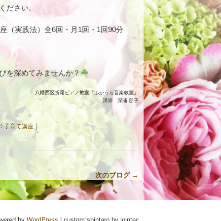
ください。
（実践法）全6回・月1回・1回90分
びを深めてみませんか？
八幡西区折尾ピアノ教室「ふかうら音楽教室」
講師 深浦 朋子
:
子育て講座
|
次のブログ →
wered by
WordPress
|
custom:shintaro by jointec