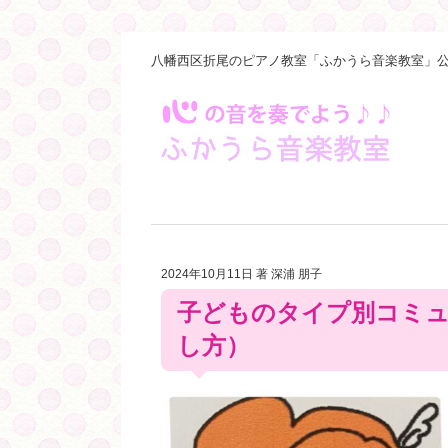
八幡西区折尾のピアノ教室「ふかうら音楽教室」公
2024年10月11日
著 深浦 朋子
子どものタイプ別コミ
し方）