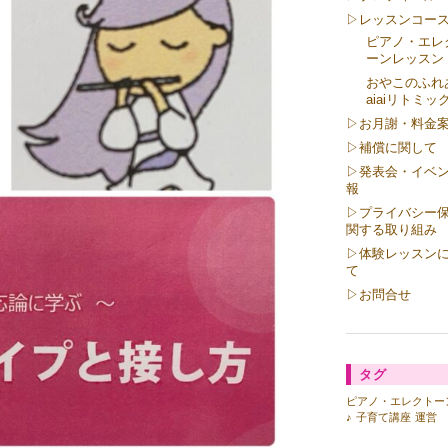
▷レッスンコー
ピアノ・エレ
ーンレッスン
おやこのふれ
aiaiリトミッ
▷お月謝・料金
▷補償に関して
▷発表会・イベ
報
▷プライバシー
関する取り組み
▷体験レッスン
て
▷お問合せ
タグ
ピアノ・エレクトー
♪
子育て講座
運営