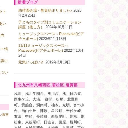
新着ブログ
ス
幼稚園会場・募集始まりました♪
2025
クト
年2月26日
子どものタイプ別コミュニケーション
あい
講座（接し方）
2024年10月11日
ク
ミュージックスペース～Piacevole(ピア
案内
チェボーレ)
2023年11月15日
11/11ミュージックスペース～
ント情
Piacevole(ピアチェボーレ)
2022年10月
24日
保護に
元気いっぱい♬
2019年3月19日
につい
北九州市八幡西区,若松区,遠賀郡
浅川、浅川学園台、浅川台、浅川日の峯、
医生ケ丘、大浦、 御開、折尾、北鷹見
町、貴船台、洞南町、楠木、光明、さつき
台、自由ケ丘、陣原、星和町、千代ケ崎、
ン教室
友田、中須、長崎町、西折尾町、則松、則
松東、東折尾町、日吉台、藤原、堀川町、
本城、本城学研台、本城東、丸尾町、三ツ