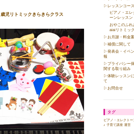
▷レッスンコー
ピアノ・エレ
３歳児リトミックきらきらクラス
ーンレッスン
おやこのふれ
aiaiリトミッ
▷お月謝・料金
▷補償に関して
▷発表会・イベ
報
▷プライバシー
関する取り組み
▷体験レッスン
て
▷お問合せ
タグ
ピアノ・エレクトー
♪
子育て講座
運営