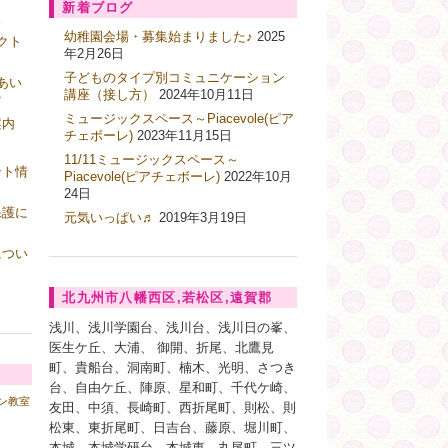
新着ブログ
ス
幼稚園会場・募集始まりました♪
2025
クト
年2月26日
子どものタイプ別コミュニケーション
あい
講座（接し方）
2024年10月11日
ク
ミュージックスペース～Piacevole(ピア
案内
チェボーレ)
2023年11月15日
11/11ミュージックスペース～
ント情
Piacevole(ピアチェボーレ)
2022年10月
24日
保護に
元気いっぱい♬
2019年3月19日
につい
北九州市八幡西区,若松区,遠賀郡
浅川、浅川学園台、浅川台、浅川日の峯、
医生ケ丘、大浦、 御開、折尾、北鷹見
町、貴船台、洞南町、楠木、光明、さつき
台、自由ケ丘、陣原、星和町、千代ケ崎、
ン教室
友田、中須、長崎町、西折尾町、則松、則
松東、東折尾町、日吉台、藤原、堀川町、
本城、本城学研台、本城東、丸尾町、三ツ