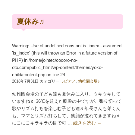
夏休み♬
Warning
: Use of undefined constant is_index - assumed
'is_index' (this will throw an Error in a future version of
PHP) in
/home/jointec/cocoro-no-
oto.com/public_html/wp-content/themes/yoko-
child/content.php
on line
24
2018年7月31日 カテゴリー:
♪ピアノ
,
幼稚園会場♪
幼稚園会場の子ども達も夏休みに入り、ウキウキして
いますね♬ 36℃を超えた酷暑の中ですが、張り切って
歌やリズム打ちを楽しむ子ども達♬年長さんも弟くん
も、ママとリズム打ちして、笑顔が溢れてきますね♬
にこにこキラキラの目で可 …
続きを読む
→