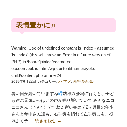
表情豊かに♬
Warning
: Use of undefined constant is_index - assumed
'is_index' (this will throw an Error in a future version of
PHP) in
/home/jointec/cocoro-no-
oto.com/public_html/wp-content/themes/yoko-
child/content.php
on line
24
2018年6月22日 カテゴリー:
♪ピアノ
,
幼稚園会場♪
暑い日が続いていますね
幼稚園会場に行くと、子ど
も達の元気いっぱいの声が鳴り響いていて みんなニコ
ニコさん（＾ν＾）ですね♬習い始めて2ヶ月目の年少
さんと年中さん達も、右手奏も慣れて左手奏にも、根
気よくチ …
続きを読む
→