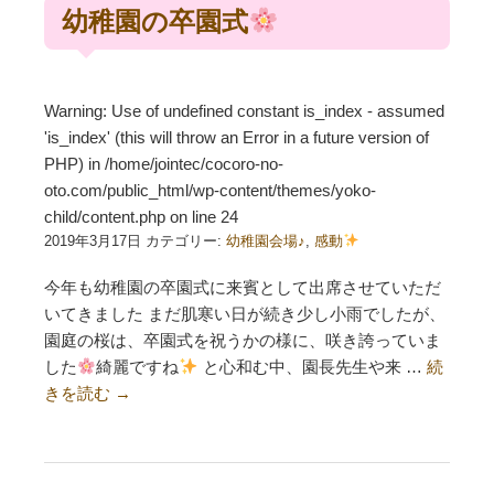
幼稚園の卒園式
Warning
: Use of undefined constant is_index - assumed
'is_index' (this will throw an Error in a future version of
PHP) in
/home/jointec/cocoro-no-
oto.com/public_html/wp-content/themes/yoko-
child/content.php
on line
24
2019年3月17日 カテゴリー:
幼稚園会場♪
,
感動
今年も幼稚園の卒園式に来賓として出席させていただ
いてきました まだ肌寒い日が続き少し小雨でしたが、
園庭の桜は、卒園式を祝うかの様に、咲き誇っていま
した
綺麗ですね
と心和む中、園長先生や来 …
続
きを読む
→