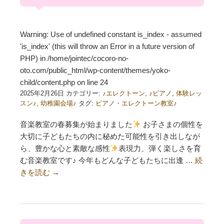
Warning
: Use of undefined constant is_index - assumed
'is_index' (this will throw an Error in a future version of
PHP) in
/home/jointec/cocoro-no-
oto.com/public_html/wp-content/themes/yoko-
child/content.php
on line
24
2025年2月26日 カテゴリー:
♪エレクトーン
,
♪ピアノ
,
体験レッ
スン♪
,
幼稚園会場♪
タグ:
ピアノ・エレクトーン教室♪
音楽教室の春募集が始まりました
お子さまの個性を
大切に子どもたちの内に秘めた可能性を引き出しなが
ら、豊かな心と素敵な感性
表現力、弾く楽しさを育
む音楽教室です♪ 今年もどんな子どもたちに出逢 …
続
きを読む
→