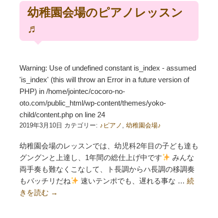
幼稚園会場のピアノレッスン
♬
Warning
: Use of undefined constant is_index - assumed
'is_index' (this will throw an Error in a future version of
PHP) in
/home/jointec/cocoro-no-
oto.com/public_html/wp-content/themes/yoko-
child/content.php
on line
24
2019年3月10日 カテゴリー:
♪ピアノ
,
幼稚園会場♪
幼稚園会場のレッスンでは、幼児科2年目の子ども達も
グングンと上達し、1年間の総仕上げ中です
みんな
両手奏も難なくこなして、ト長調からハ長調の移調奏
もバッチリだね
速いテンポでも、遅れる事な …
続
きを読む
→