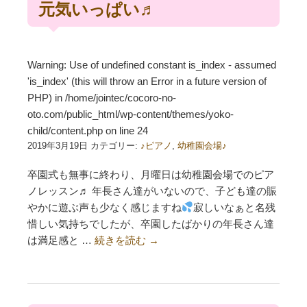
元気いっぱい♬
Warning
: Use of undefined constant is_index - assumed
'is_index' (this will throw an Error in a future version of
PHP) in
/home/jointec/cocoro-no-
oto.com/public_html/wp-content/themes/yoko-
child/content.php
on line
24
2019年3月19日 カテゴリー:
♪ピアノ
,
幼稚園会場♪
卒園式も無事に終わり、月曜日は幼稚園会場でのピア
ノレッスン♬ 年長さん達がいないので、子ども達の賑
やかに遊ぶ声も少なく感じますね
寂しいなぁと名残
惜しい気持ちでしたが、卒園したばかりの年長さん達
は満足感と …
続きを読む
→