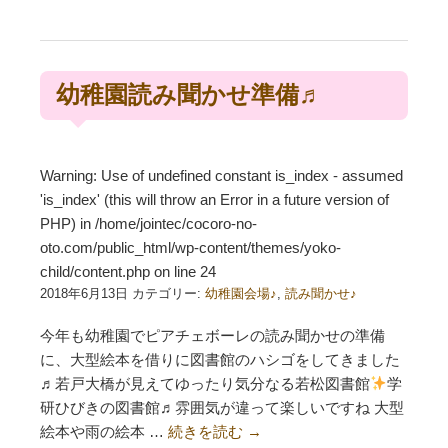
幼稚園読み聞かせ準備♬
Warning
: Use of undefined constant is_index - assumed
'is_index' (this will throw an Error in a future version of
PHP) in
/home/jointec/cocoro-no-
oto.com/public_html/wp-content/themes/yoko-
child/content.php
on line
24
2018年6月13日 カテゴリー:
幼稚園会場♪
,
読み聞かせ♪
今年も幼稚園でピアチェボーレの読み聞かせの準備
に、大型絵本を借りに図書館のハシゴをしてきました
♬若戸大橋が見えてゆったり気分なる若松図書館
学
研ひびきの図書館♬雰囲気が違って楽しいですね 大型
絵本や雨の絵本 …
続きを読む
→