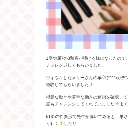
1度や属7の3和音が弾ける様になったの
チャレンジしてもらいました。
ウキウキしたメリーさんの羊
(*^^*
経験してもらいました
得意な動きや苦手な動きの運指を確認してい
度もチャレンジしてくれていました
よ
5131の伴奏形で先生が弾いてみると、羊
くわく
したり