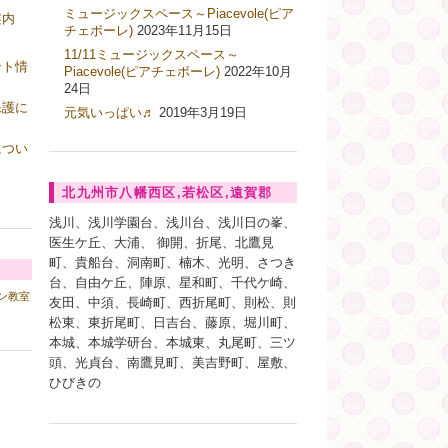
ミュージックスペース～Piacevole(ピア
案内
チェボーレ)
2023年11月15日
11/11ミュージックスペース～
ント情
Piacevole(ピアチェボーレ)
2022年10月
24日
保護に
元気いっぱい♬
2019年3月19日
につい
北九州市八幡西区,若松区,遠賀郡
浅川、浅川学園台、浅川台、浅川日の峯、
医生ケ丘、大浦、 御開、折尾、北鷹見
町、貴船台、洞南町、楠木、光明、さつき
台、自由ケ丘、陣原、星和町、千代ケ崎、
ン教室
友田、中須、長崎町、西折尾町、則松、則
松東、東折尾町、日吉台、藤原、堀川町、
本城、本城学研台、本城東、丸尾町、三ツ
頭、光貞台、南鷹見町、美吉野町、屋敷、
ひびきの