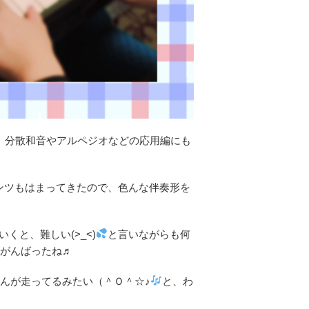
で、分散和音やアルペジオなどの応用編にも
)カデンツもはまってきたので、色んな伴奏形を
くと、難しい(>_<)
と言いながらも何
くがんばったね♬
さんが走ってるみたい（＾Ｏ＾☆♪
と、わ