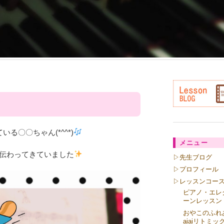
る〇〇ちゃん(*^^*)
メニュー
伝わってきていました
▷先生ブログ
▷プロフィール
▷レッスンコー
ピアノ・エレ
ーンレッスン
おやこのふれ
aiaiリトミッ