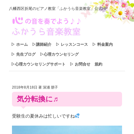
八幡西区折尾のピアノ教室「ふかうら音楽教室」公式HP
▷ ホーム
▷講師紹介
▷ レッスンコース
▷ 料金案内
▷ 先生ブログ
▷心理カウンセリング
▷心理カウンセリングサポート
▷ お問合せ
規約
2018年8月18日
著 深浦 朋子
気分転換に♬
受験生の夏休みは忙しいですね