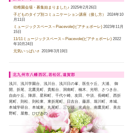
幼稚園会場・募集始まりました♪
2025年2月26日
子どものタイプ別コミュニケーション講座（接し方）
2024年10
月11日
ミュージックスペース～Piacevole(ピアチェボーレ)
2023年11月
15日
11/11ミュージックスペース～Piacevole(ピアチェボーレ)
2022
年10月24日
元気いっぱい♬
2019年3月19日
北九州市八幡西区,若松区,遠賀郡
浅川、浅川学園台、浅川台、浅川日の峯、医生ケ丘、大浦、 御
開、折尾、北鷹見町、貴船台、洞南町、楠木、光明、さつき台、
自由ケ丘、陣原、星和町、千代ケ崎、友田、中須、長崎町、西折
尾町、則松、則松東、東折尾町、日吉台、藤原、堀川町、本城、
本城学研台、本城東、丸尾町、三ツ頭、光貞台、南鷹見町、美吉
野町、屋敷、ひびきの