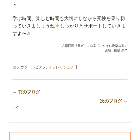
♬
学ぶ時間、楽しむ時間も大切にしながら受験を乗り切
っていきましょうね
しっかりとサポートしていきま
すよ〜♬
八幡西区折尾ピアノ教室「ふかうら音楽教室」
講師 深浦 朋子
カテゴリー:
♪ピアノ
,
リフレッシュ♬
|
← 前のブログ
次のブログ →
-->