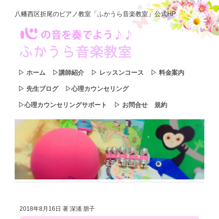
八幡西区折尾のピアノ教室「ふかうら音楽教室」公式HP
▷ ホーム
▷講師紹介
▷ レッスンコース
▷ 料金案内
▷ 先生ブログ
▷心理カウンセリング
▷心理カウンセリングサポート
▷ お問合せ
規約
2018年8月16日
著 深浦 朋子