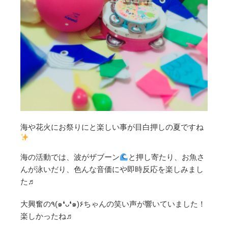
海や花火にお祭りにと楽しい事が目白押しの夏ですね
海の活動では、波がザブーン
と押し寄たり、お魚さ
んが泳いだり、色んな音価にや即時反応を楽しみまし
た♬
大興奮の٩(๑❛ᴗ❛๑)۶ちゃんの笑い声が響いていました！
楽しかったね♬