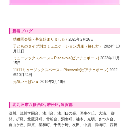
新着ブログ
幼稚園会場・募集始まりました♪
2025年2月26日
子どものタイプ別コミュニケーション講座（接し方）
2024年10
月11日
ミュージックスペース～Piacevole(ピアチェボーレ)
2023年11月
15日
11/11ミュージックスペース～Piacevole(ピアチェボーレ)
2022
年10月24日
元気いっぱい♬
2019年3月19日
北九州市八幡西区,若松区,遠賀郡
浅川、浅川学園台、浅川台、浅川日の峯、医生ケ丘、大浦、 御
開、折尾、北鷹見町、貴船台、洞南町、楠木、光明、さつき台、
自由ケ丘、陣原、星和町、千代ケ崎、友田、中須、長崎町、西折