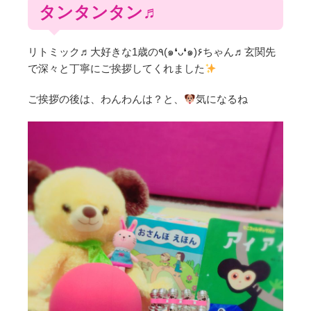
タンタンタン♬
リトミック♬大好きな1歳の٩(๑❛ᴗ❛๑)۶ちゃん♬玄関先
で深々と丁寧にご挨拶してくれました
ご挨拶の後は、わんわんは？と、
気になるね