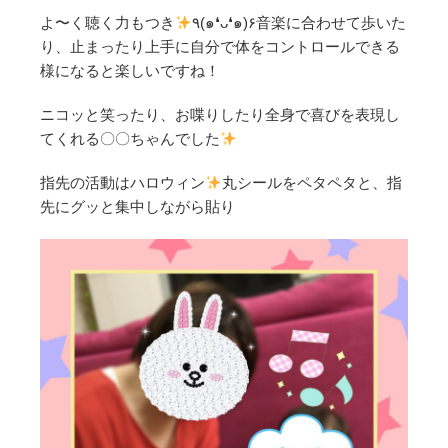
よ〜く聴く力もつき
٩(๑❛ᴗ❛๑)۶音楽に合わせて歩いた
り、止まったり上手に自分で体をコントロールできる
様になると楽しいですね！
ニコッと笑ったり、お喋りしたり全身で喜びを表現し
てくれる〇〇ちゃんでした
指先の活動はハロウィン
丸シールをペタペタと、指
先にグッと集中しながら貼り