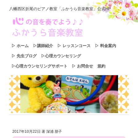
八幡西区折尾のピアノ教室「ふかうら音楽教室」公式HP
▷ ホーム
▷講師紹介
▷ レッスンコース
▷ 料金案内
▷ 先生ブログ
▷心理カウンセリング
▷心理カウンセリングサポート
▷ お問合せ
規約
2017年10月22日
著 深浦 朋子