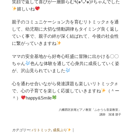
笑顔で返して喜びが一層膨らむ٩(๑❛ᴗ❛๑)۶ちゃんでした
嬉しいね
親子のコミュニケーション力を育むリトミック♬を通
して、幼児期に大切な情動調律もタイミング良く返し
ていく事で、親子の絆が深く結ばれて、今後の社会性
に繋がっていきますね
ママの安全基地から好奇心旺盛に冒険に出かける〇〇
ちゃん
色んな体験を通して心身共に成長していく姿
が、沢山見られていました
心を通わせ合いながら発達課題も楽しいリトミック♬
で、心の子育てを楽しく応援していきますね
（＾ー
＾）
happy&Smile
八幡西区折尾ピアノ教室「ふかうら音楽教室」
講師 深浦 朋子
カテゴリー:
♪リトミック
,
成長ぶり
|