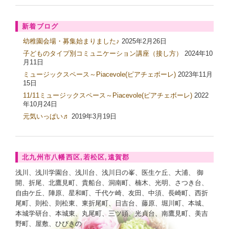
新着ブログ
幼稚園会場・募集始まりました♪
2025年2月26日
子どものタイプ別コミュニケーション講座（接し方）
2024年10
月11日
ミュージックスペース～Piacevole(ピアチェボーレ)
2023年11月
15日
11/11ミュージックスペース～Piacevole(ピアチェボーレ)
2022
年10月24日
元気いっぱい♬
2019年3月19日
北九州市八幡西区,若松区,遠賀郡
浅川、浅川学園台、浅川台、浅川日の峯、医生ケ丘、大浦、 御
開、折尾、北鷹見町、貴船台、洞南町、楠木、光明、さつき台、
自由ケ丘、陣原、星和町、千代ケ崎、友田、中須、長崎町、西折
尾町、則松、則松東、東折尾町、日吉台、藤原、堀川町、本城、
本城学研台、本城東、丸尾町、三ツ頭、光貞台、南鷹見町、美吉
野町、屋敷、ひびきの