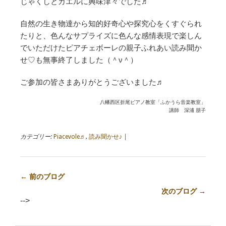
じゃくしとカエルに興味津々でした♬
自然の生き物達から知的好奇心や探究心をくすぐられ
たりと、色んなサプライズに色んな感情表現で楽しん
でいただけたピアチェボーレの親子ふれあい読み聞か
せ♡も無事終了しました（＾ν＾）
ご参加の皆さまありがとうございました♬
八幡西区折尾ピアノ教室「ふかうら音楽教室」
講師 深浦 朋子
カテゴリー:
Piacevole♬
,
読み聞かせ♪
|
← 前のブログ
次のブログ →
-->