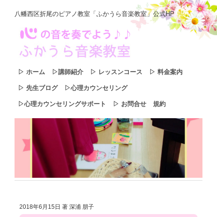
八幡西区折尾のピアノ教室「ふかうら音楽教室」公式HP
▷ ホーム
▷講師紹介
▷ レッスンコース
▷ 料金案内
▷ 先生ブログ
▷心理カウンセリング
▷心理カウンセリングサポート
▷ お問合せ
規約
2018年6月15日
著 深浦 朋子