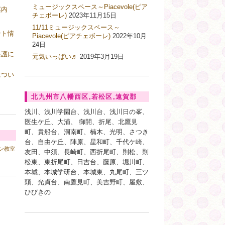
ミュージックスペース～Piacevole(ピア
案内
チェボーレ)
2023年11月15日
11/11ミュージックスペース～
ント情
Piacevole(ピアチェボーレ)
2022年10月
24日
保護に
元気いっぱい♬
2019年3月19日
につい
北九州市八幡西区,若松区,遠賀郡
浅川、浅川学園台、浅川台、浅川日の峯、
医生ケ丘、大浦、 御開、折尾、北鷹見
町、貴船台、洞南町、楠木、光明、さつき
台、自由ケ丘、陣原、星和町、千代ケ崎、
ン教室
友田、中須、長崎町、西折尾町、則松、則
松東、東折尾町、日吉台、藤原、堀川町、
本城、本城学研台、本城東、丸尾町、三ツ
頭、光貞台、南鷹見町、美吉野町、屋敷、
ひびきの