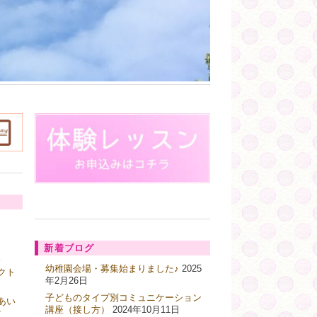
新着ブログ
ス
幼稚園会場・募集始まりました♪
2025
クト
年2月26日
子どものタイプ別コミュニケーション
あい
講座（接し方）
2024年10月11日
ク