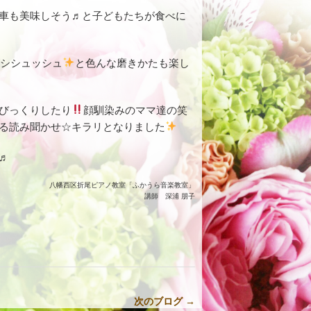
車も美味しそう♬と子どもたちが食べに
ゴシシュッシュ
と色んな磨きかたも楽し
びっくりしたり
顔馴染みのママ達の笑
る読み聞かせ☆キラリとなりました
♬
八幡西区折尾ピアノ教室「ふかうら音楽教室」
講師 深浦 朋子
次のブログ →